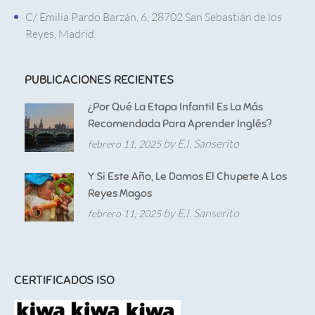
C/ Emilia Pardo Barzán, 6, 28702 San Sebastián de los
Reyes, Madrid
PUBLICACIONES RECIENTES
¿Por Qué La Etapa Infantil Es La Más
Recomendada Para Aprender Inglés?
by E.I. Sanserito
febrero 11, 2025
Y Si Este Año, Le Damos El Chupete A Los
Reyes Magos
by E.I. Sanserito
febrero 11, 2025
CERTIFICADOS ISO